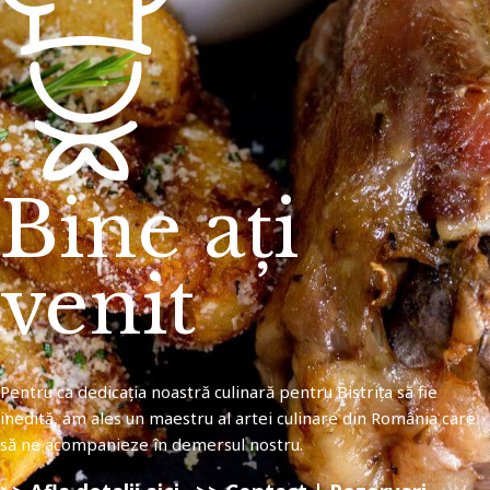
Bine ați
venit
Pentru ca dedicația noastră culinară pentru Bistrița să fie
inedită, am ales un maestru al artei culinare din România care
să ne acompanieze în demersul nostru.