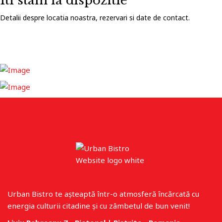
Iti stam la dispozitie
Detalii despre locatia noastra, rezervari si date de contact.
Urban Bistro te așteaptă într-o atmosferă încărcată cu
energia culturii citadine și cu zâmbetul de bun venit!